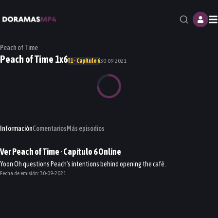
M
Peach of Time
Peach of Time 1x6
T1 · Capítulo 6
30-09-2021
Información
Comentarios
Más episodios
Ver
Peach of Time
· Capítulo
6
Online
Yoon Oh questions Peach's intentions behind opening the café.
Fecha de emisión:
30-09-2021