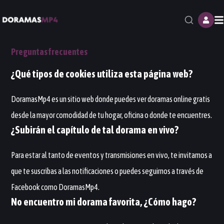
M
Preguntas frecuentes
¿Qué tipos de cookies utiliza esta página web?
DoramasMp4
es un sitio web donde puedes ver doramas online gratis
desde la mayor comodidad de tu hogar, oficina o donde te encuentres.
¿Subirán el capítulo de tal dorama en vivo?
Para estar al tanto de eventos y transmisiones en vivo, te invitamos a
que te suscribas a las notificaciones o puedes seguirnos a través de
Facebook como
DoramasMp4
.
No encuentro mi dorama favorita, ¿Cómo hago?