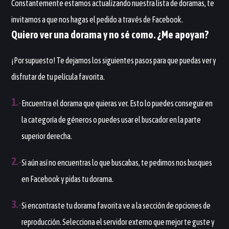
Constantemente estamos actualizando nuestra lista de doramas, te
invitamos a que nos hagas el pedido a través de Facebook.
Quiero ver una dorama y no sé como. ¿Me apoyan?
¡Por supuesto! Te dejamos los siguientes pasos para que puedas ver y
disfrutar de tu película favorita.
1
.-
Encuentra el dorama que quieras ver. Esto lo puedes conseguir en
la categoría de géneros o puedes usar el buscador en la parte
superior derecha.
2
.-
Si aún así no encuentras lo que buscabas, te pedimos nos busques
en Facebook y pidas tu dorama.
3
.-
Si encontraste tu dorama favorita ve a la sección de opciones de
reproducción. Selecciona el servidor externo que mejor te guste y