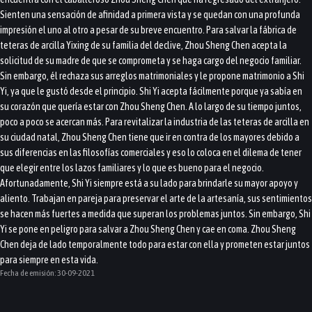
Sienten una sensación de afinidad a primera vista y se quedan con una profunda
impresión el uno al otro a pesar de su breve encuentro. Para salvar la fábrica de
teteras de arcilla Yixing de su familia del declive, Zhou Sheng Chen acepta la
solicitud de su madre de que se comprometa y se haga cargo del negocio familiar.
Sin embargo, él rechaza sus arreglos matrimoniales y le propone matrimonio a Shi
Yi, ya que le gustó desde el principio. Shi Yi acepta fácilmente porque ya sabía en
su corazón que quería estar con Zhou Sheng Chen. A lo largo de su tiempo juntos,
poco a poco se acercan más. Para revitalizar la industria de las teteras de arcilla en
su ciudad natal, Zhou Sheng Chen tiene que ir en contra de los mayores debido a
sus diferencias en las filosofías comerciales y eso lo coloca en el dilema de tener
que elegir entre los lazos familiares y lo que es bueno para el negocio.
Afortunadamente, Shi Yi siempre está a su lado para brindarle su mayor apoyo y
aliento. Trabajan en pareja para preservar el arte de la artesanía, sus sentimientos
se hacen más fuertes a medida que superan los problemas juntos. Sin embargo, Shi
Yi se pone en peligro para salvar a Zhou Sheng Chen y cae en coma. Zhou Sheng
Chen deja de lado temporalmente todo para estar con ella y prometen estar juntos
para siempre en esta vida.
Fecha de emisión:
30-09-2021