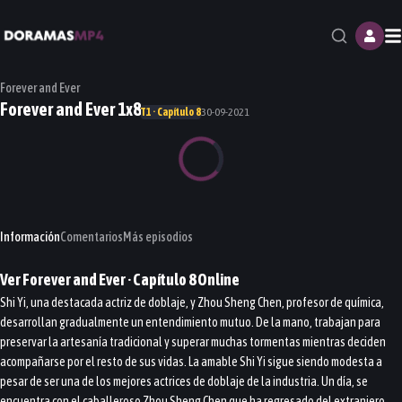
M
Forever and Ever
Forever and Ever 1x8
T1 · Capítulo 8
30-09-2021
Información
Comentarios
Más episodios
Ver
Forever and Ever
· Capítulo
8
Online
Shi Yi, una destacada actriz de doblaje, y Zhou Sheng Chen, profesor de química,
desarrollan gradualmente un entendimiento mutuo. De la mano, trabajan para
preservar la artesanía tradicional y superar muchas tormentas mientras deciden
acompañarse por el resto de sus vidas. La amable Shi Yi sigue siendo modesta a
pesar de ser una de los mejores actrices de doblaje de la industria. Un día, se
encuentra con el caballeroso Zhou Sheng Chen que ha regresado del extranjero.