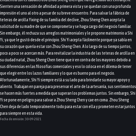
Sienten una sensación de afinidad a primera vista y se quedan con una profunda
impresión el uno al otro a pesar de su breve encuentro. Para salvar la fábrica de
teteras de arcilla Yixing de su familia del declive, Zhou Sheng Chen acepta la
solicitud de su madre de que se comprometa y se haga cargo del negocio familiar.
Sin embargo, él rechaza sus arreglos matrimoniales y le propone matrimonio a Shi
Yi, ya que le gustó desde el principio. Shi Yi acepta fácilmente porque ya sabía en
su corazón que quería estar con Zhou Sheng Chen. A lo largo de su tiempo juntos,
poco a poco se acercan más. Para revitalizar la industria de las teteras de arcilla en
su ciudad natal, Zhou Sheng Chen tiene que ir en contra de los mayores debido a
sus diferencias en las filosofías comerciales y eso lo coloca en el dilema de tener
que elegir entre los lazos familiares y lo que es bueno para el negocio.
Afortunadamente, Shi Yi siempre está a su lado para brindarle su mayor apoyo y
aliento. Trabajan en pareja para preservar el arte de la artesanía, sus sentimientos
se hacen más fuertes a medida que superan los problemas juntos. Sin embargo, Shi
Yi se pone en peligro para salvar a Zhou Sheng Chen y cae en coma. Zhou Sheng
Chen deja de lado temporalmente todo para estar con ella y prometen estar juntos
para siempre en esta vida.
Fecha de emisión:
30-09-2021