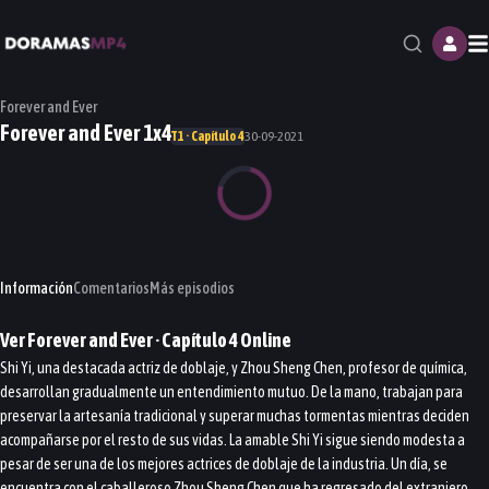
M
Forever and Ever
Forever and Ever 1x4
T1 · Capítulo 4
30-09-2021
Información
Comentarios
Más episodios
Ver
Forever and Ever
· Capítulo
4
Online
Shi Yi, una destacada actriz de doblaje, y Zhou Sheng Chen, profesor de química,
desarrollan gradualmente un entendimiento mutuo. De la mano, trabajan para
preservar la artesanía tradicional y superar muchas tormentas mientras deciden
acompañarse por el resto de sus vidas. La amable Shi Yi sigue siendo modesta a
pesar de ser una de los mejores actrices de doblaje de la industria. Un día, se
encuentra con el caballeroso Zhou Sheng Chen que ha regresado del extranjero.