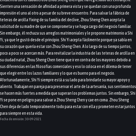
Sienten una sensación de afinidad a primera vista y se quedan con una profunda
impresión el uno al otro a pesar de su breve encuentro. Para salvar la fábrica de
teteras de arcilla Yixing de su familia del declive, Zhou Sheng Chen acepta la
solicitud de su madre de que se comprometa y se haga cargo del negocio familiar.
Sin embargo, él rechaza sus arreglos matrimoniales y le propone matrimonio a Shi
Yi, ya que le gustó desde el principio. Shi Yi acepta fácilmente porque ya sabía en
su corazón que quería estar con Zhou Sheng Chen. A lo largo de su tiempo juntos,
poco a poco se acercan más. Para revitalizar la industria de las teteras de arcilla en
su ciudad natal, Zhou Sheng Chen tiene que ir en contra de los mayores debido a
sus diferencias en las filosofías comerciales y eso lo coloca en el dilema de tener
que elegir entre los lazos familiares y lo que es bueno para el negocio.
Afortunadamente, Shi Yi siempre está a su lado para brindarle su mayor apoyo y
aliento. Trabajan en pareja para preservar el arte de la artesanía, sus sentimientos
se hacen más fuertes a medida que superan los problemas juntos. Sin embargo, Shi
Yi se pone en peligro para salvar a Zhou Sheng Chen y cae en coma. Zhou Sheng
Chen deja de lado temporalmente todo para estar con ella y prometen estar juntos
para siempre en esta vida.
Fecha de emisión:
30-09-2021