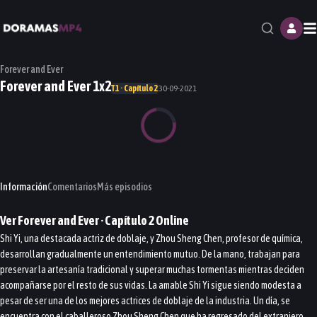
M
Forever and Ever
Forever and Ever 1x2
T1 · Capítulo 2
30-09-2021
Información
Comentarios
Más episodios
Ver
Forever and Ever
· Capítulo
2
Online
Shi Yi, una destacada actriz de doblaje, y Zhou Sheng Chen, profesor de química,
desarrollan gradualmente un entendimiento mutuo. De la mano, trabajan para
preservar la artesanía tradicional y superar muchas tormentas mientras deciden
acompañarse por el resto de sus vidas. La amable Shi Yi sigue siendo modesta a
pesar de ser una de los mejores actrices de doblaje de la industria. Un día, se
encuentra con el caballeroso Zhou Sheng Chen que ha regresado del extranjero.