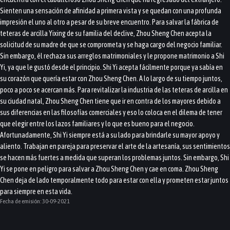
Sienten una sensación de afinidad a primera vista y se quedan con una profunda
impresión el uno al otro a pesar de su breve encuentro. Para salvar la fábrica de
teteras de arcilla Yixing de su familia del declive, Zhou Sheng Chen acepta la
solicitud de su madre de que se comprometa y se haga cargo del negocio familiar.
Sin embargo, él rechaza sus arreglos matrimoniales y le propone matrimonio a Shi
Yi, ya que le gustó desde el principio. Shi Yi acepta fácilmente porque ya sabía en
su corazón que quería estar con Zhou Sheng Chen. A lo largo de su tiempo juntos,
poco a poco se acercan más. Para revitalizar la industria de las teteras de arcilla en
su ciudad natal, Zhou Sheng Chen tiene que ir en contra de los mayores debido a
sus diferencias en las filosofías comerciales y eso lo coloca en el dilema de tener
que elegir entre los lazos familiares y lo que es bueno para el negocio.
Afortunadamente, Shi Yi siempre está a su lado para brindarle su mayor apoyo y
aliento. Trabajan en pareja para preservar el arte de la artesanía, sus sentimientos
se hacen más fuertes a medida que superan los problemas juntos. Sin embargo, Shi
Yi se pone en peligro para salvar a Zhou Sheng Chen y cae en coma. Zhou Sheng
Chen deja de lado temporalmente todo para estar con ella y prometen estar juntos
para siempre en esta vida.
Fecha de emisión:
30-09-2021