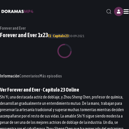
M
Forever and Ever
Forever and Ever 1x23
T1 · Capítulo 23
30-09-2021
Información
Comentarios
Más episodios
Ver
Forever and Ever
· Capítulo
23
Online
Shi Yi, una destacada actriz de doblaje, y Zhou Sheng Chen, profesor de química,
desarrollan gradualmente un entendimiento mutuo. De la mano, trabajan para
preservar la artesanía tradicional y superar muchas tormentas mientras deciden
acompañarse por el resto de sus vidas. La amable Shi Yi sigue siendo modesta a
pesar de ser una de los mejores actrices de doblaje de la industria. Un día, se
encuentra con el caballeroso Zhou Sheng Chen que ha regresado del extranjero.