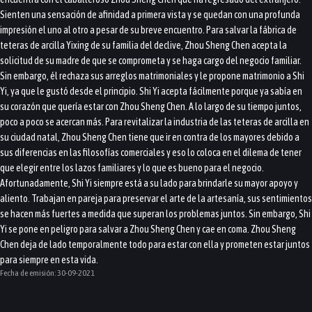
Sienten una sensación de afinidad a primera vista y se quedan con una profunda
impresión el uno al otro a pesar de su breve encuentro. Para salvar la fábrica de
teteras de arcilla Yixing de su familia del declive, Zhou Sheng Chen acepta la
solicitud de su madre de que se comprometa y se haga cargo del negocio familiar.
Sin embargo, él rechaza sus arreglos matrimoniales y le propone matrimonio a Shi
Yi, ya que le gustó desde el principio. Shi Yi acepta fácilmente porque ya sabía en
su corazón que quería estar con Zhou Sheng Chen. A lo largo de su tiempo juntos,
poco a poco se acercan más. Para revitalizar la industria de las teteras de arcilla en
su ciudad natal, Zhou Sheng Chen tiene que ir en contra de los mayores debido a
sus diferencias en las filosofías comerciales y eso lo coloca en el dilema de tener
que elegir entre los lazos familiares y lo que es bueno para el negocio.
Afortunadamente, Shi Yi siempre está a su lado para brindarle su mayor apoyo y
aliento. Trabajan en pareja para preservar el arte de la artesanía, sus sentimientos
se hacen más fuertes a medida que superan los problemas juntos. Sin embargo, Shi
Yi se pone en peligro para salvar a Zhou Sheng Chen y cae en coma. Zhou Sheng
Chen deja de lado temporalmente todo para estar con ella y prometen estar juntos
para siempre en esta vida.
Fecha de emisión:
30-09-2021