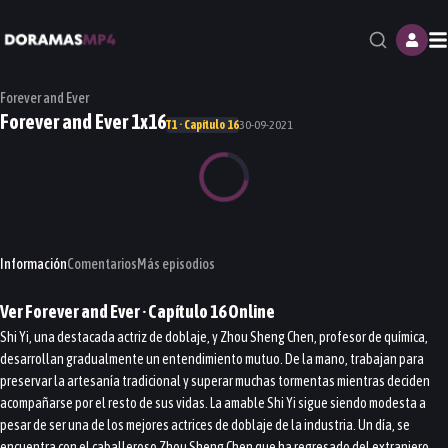
M
Forever and Ever
Forever and Ever 1x16
T1 · Capítulo 16
30-09-2021
Información
Comentarios
Más episodios
Ver
Forever and Ever
· Capítulo
16
Online
Shi Yi, una destacada actriz de doblaje, y Zhou Sheng Chen, profesor de química,
desarrollan gradualmente un entendimiento mutuo. De la mano, trabajan para
preservar la artesanía tradicional y superar muchas tormentas mientras deciden
acompañarse por el resto de sus vidas. La amable Shi Yi sigue siendo modesta a
pesar de ser una de los mejores actrices de doblaje de la industria. Un día, se
encuentra con el caballeroso Zhou Sheng Chen que ha regresado del extranjero.