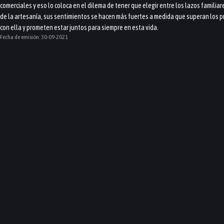
comerciales y eso lo coloca en el dilema de tener que elegir entre los lazos familia
de la artesanía, sus sentimientos se hacen más fuertes a medida que superan los p
con ella y prometen estar juntos para siempre en esta vida.
Fecha de emisión:
30-09-2021