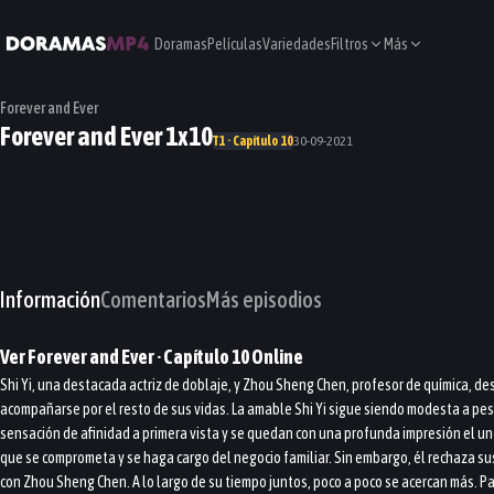
Doramas
Películas
Variedades
Filtros
Más
Forever and Ever
Forever and Ever 1x10
T1 · Capítulo 10
30-09-2021
Información
Comentarios
Más episodios
Ver
Forever and Ever
· Capítulo
10
Online
Shi Yi, una destacada actriz de doblaje, y Zhou Sheng Chen, profesor de química, 
acompañarse por el resto de sus vidas. La amable Shi Yi sigue siendo modesta a pes
sensación de afinidad a primera vista y se quedan con una profunda impresión el uno 
que se comprometa y se haga cargo del negocio familiar. Sin embargo, él rechaza sus
con Zhou Sheng Chen. A lo largo de su tiempo juntos, poco a poco se acercan más. Para