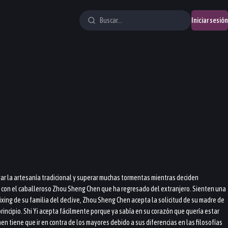
Iniciar sesión
ar la artesanía tradicional y superar muchas tormentas mientras deciden
tra con el caballeroso Zhou Sheng Chen que ha regresado del extranjero. Sienten una
Yixing de su familia del declive, Zhou Sheng Chen acepta la solicitud de su madre de
rincipio. Shi Yi acepta fácilmente porque ya sabía en su corazón que quería estar
en tiene que ir en contra de los mayores debido a sus diferencias en las filosofías