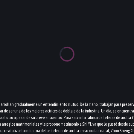
desarrollan gradualmente un entendimiento mutuo. De la mano, trabajan para preserv
ar de ser una de los mejores actrices de doblaje de la industria. Un día, se encuen
al otro a pesar de su breve encuentro. Para salvar la fábrica de teteras de arcilla 
 arreglos matrimoniales y le propone matrimonio a Shi Yi, ya que le gustó desde el p
 revitalizar la industria de las teteras de arcilla en su ciudad natal, Zhou Sheng Ch