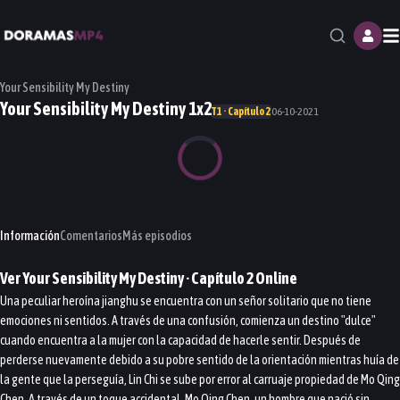
M
Your Sensibility My Destiny
Your Sensibility My Destiny 1x2
T1 · Capítulo 2
06-10-2021
Información
Comentarios
Más episodios
Ver
Your Sensibility My Destiny
· Capítulo
2
Online
Una peculiar heroína jianghu se encuentra con un señor solitario que no tiene
emociones ni sentidos. A través de una confusión, comienza un destino "dulce"
cuando encuentra a la mujer con la capacidad de hacerle sentir. Después de
perderse nuevamente debido a su pobre sentido de la orientación mientras huía de
la gente que la perseguía, Lin Chi se sube por error al carruaje propiedad de Mo Qing
Chen. A través de un toque accidental, Mo Qing Chen, un hombre que nació sin