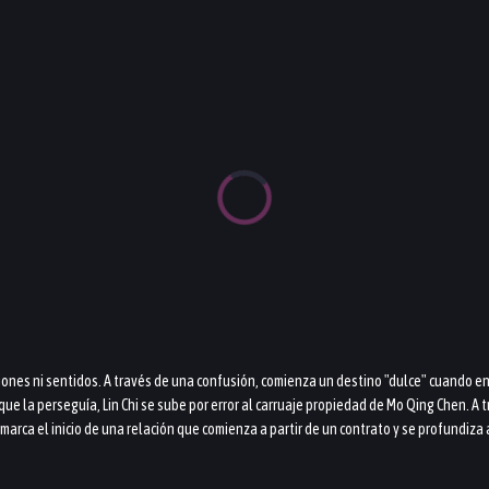
iones ni sentidos. A través de una confusión, comienza un destino "dulce" cuando en
ue la perseguía, Lin Chi se sube por error al carruaje propiedad de Mo Qing Chen. A
s marca el inicio de una relación que comienza a partir de un contrato y se profund