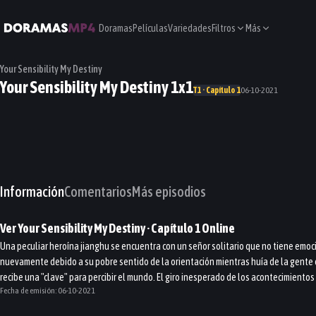
Doramas
Películas
Variedades
Filtros
Más
Your Sensibility My Destiny
Your Sensibility My Destiny 1x1
T1 · Capítulo 1
06-10-2021
Información
Comentarios
Más episodios
Ver
Your Sensibility My Destiny
· Capítulo
1
Online
Una peculiar heroína jianghu se encuentra con un señor solitario que no tiene emoc
nuevamente debido a su pobre sentido de la orientación mientras huía de la gente q
recibe una "clave" para percibir el mundo. El giro inesperado de los acontecimiento
Fecha de emisión:
06-10-2021