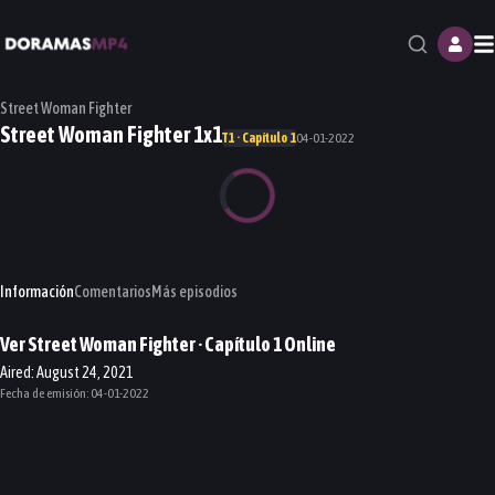
M
Street Woman Fighter
Street Woman Fighter 1x1
T1 · Capítulo 1
04-01-2022
Información
Comentarios
Más episodios
Ver
Street Woman Fighter
· Capítulo
1
Online
Aired: August 24, 2021
Fecha de emisión:
04-01-2022