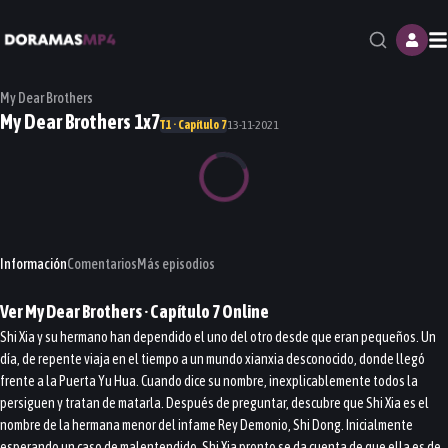
M
My Dear Brothers
My Dear Brothers 1x7
T1 · Capítulo 7
13-11-2021
Información
Comentarios
Más episodios
Ver
My Dear Brothers
· Capítulo
7
Online
Shi Xia y su hermano han dependido el uno del otro desde que eran pequeños. Un
día, de repente viaja en el tiempo a un mundo xianxia desconocido, donde llegó
frente a la Puerta Yu Hua. Cuando dice su nombre, inexplicablemente todos la
persiguen y tratan de matarla. Después de preguntar, descubre que Shi Xia es el
nombre de la hermana menor del infame Rey Demonio, Shi Dong. Inicialmente
esperando un caso de malentendido, Shi Xia pronto se da cuenta de que ella es de