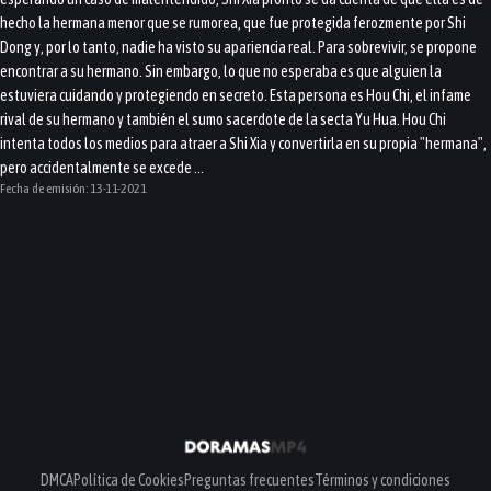
hecho la hermana menor que se rumorea, que fue protegida ferozmente por Shi
Dong y, por lo tanto, nadie ha visto su apariencia real. Para sobrevivir, se propone
encontrar a su hermano. Sin embargo, lo que no esperaba es que alguien la
estuviera cuidando y protegiendo en secreto. Esta persona es Hou Chi, el infame
rival de su hermano y también el sumo sacerdote de la secta Yu Hua. Hou Chi
intenta todos los medios para atraer a Shi Xia y convertirla en su propia "hermana",
pero accidentalmente se excede ...
Fecha de emisión:
13-11-2021
DMCA
Política de Cookies
Preguntas frecuentes
Términos y condiciones