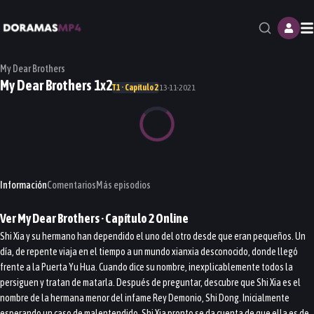
M
My Dear Brothers
My Dear Brothers 1x2
T1 · Capítulo 2
13-11-2021
Información
Comentarios
Más episodios
Ver
My Dear Brothers
· Capítulo
2
Online
Shi Xia y su hermano han dependido el uno del otro desde que eran pequeños. Un
día, de repente viaja en el tiempo a un mundo xianxia desconocido, donde llegó
frente a la Puerta Yu Hua. Cuando dice su nombre, inexplicablemente todos la
persiguen y tratan de matarla. Después de preguntar, descubre que Shi Xia es el
nombre de la hermana menor del infame Rey Demonio, Shi Dong. Inicialmente
esperando un caso de malentendido, Shi Xia pronto se da cuenta de que ella es de