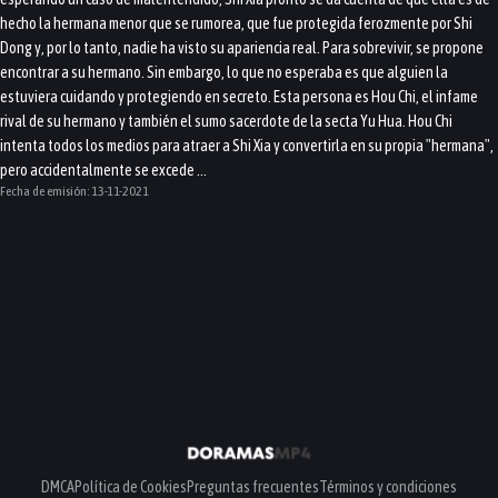
hecho la hermana menor que se rumorea, que fue protegida ferozmente por Shi
Dong y, por lo tanto, nadie ha visto su apariencia real. Para sobrevivir, se propone
encontrar a su hermano. Sin embargo, lo que no esperaba es que alguien la
estuviera cuidando y protegiendo en secreto. Esta persona es Hou Chi, el infame
rival de su hermano y también el sumo sacerdote de la secta Yu Hua. Hou Chi
intenta todos los medios para atraer a Shi Xia y convertirla en su propia "hermana",
pero accidentalmente se excede ...
Fecha de emisión:
13-11-2021
DMCA
Política de Cookies
Preguntas frecuentes
Términos y condiciones