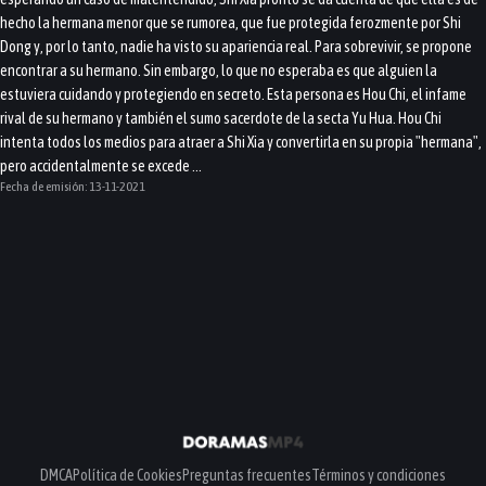
hecho la hermana menor que se rumorea, que fue protegida ferozmente por Shi
Dong y, por lo tanto, nadie ha visto su apariencia real. Para sobrevivir, se propone
encontrar a su hermano. Sin embargo, lo que no esperaba es que alguien la
estuviera cuidando y protegiendo en secreto. Esta persona es Hou Chi, el infame
rival de su hermano y también el sumo sacerdote de la secta Yu Hua. Hou Chi
intenta todos los medios para atraer a Shi Xia y convertirla en su propia "hermana",
pero accidentalmente se excede ...
Fecha de emisión:
13-11-2021
DMCA
Política de Cookies
Preguntas frecuentes
Términos y condiciones