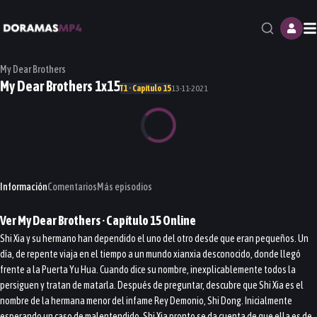
M
My Dear Brothers
My Dear Brothers 1x15
T1 · Capítulo 15
13-11-2021
Información
Comentarios
Más episodios
Ver
My Dear Brothers
· Capítulo
15
Online
Shi Xia y su hermano han dependido el uno del otro desde que eran pequeños. Un
día, de repente viaja en el tiempo a un mundo xianxia desconocido, donde llegó
frente a la Puerta Yu Hua. Cuando dice su nombre, inexplicablemente todos la
persiguen y tratan de matarla. Después de preguntar, descubre que Shi Xia es el
nombre de la hermana menor del infame Rey Demonio, Shi Dong. Inicialmente
esperando un caso de malentendido, Shi Xia pronto se da cuenta de que ella es de