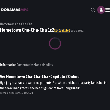
M
Hometown Cha-Cha-Cha
Hometown Cha-Cha-Cha 1x2
T1 · Capítulo 2
19-10-2021
Información
Comentarios
Más episodios
Ver
Hometown Cha-Cha-Cha
· Capítulo
2
Online
Hye-jin gets ready to welcome patients. But when a mishap at a party lands her in
the town's bad graces, she needs guidance from Hong Du-sik.
Fecha de emisión:
19-10-2021