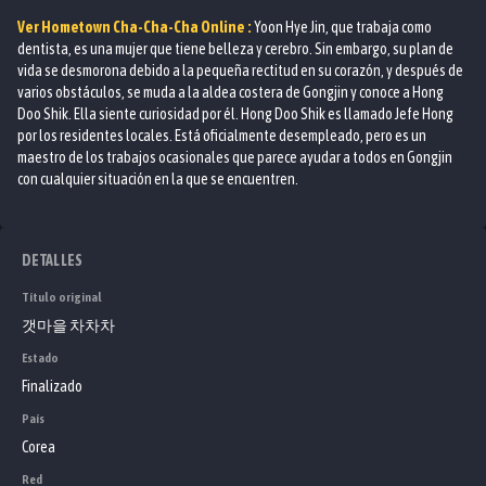
Ver
Hometown Cha-Cha-Cha
Online :
Yoon Hye Jin, que trabaja como
dentista, es una mujer que tiene belleza y cerebro. Sin embargo, su plan de
vida se desmorona debido a la pequeña rectitud en su corazón, y después de
varios obstáculos, se muda a la aldea costera de Gongjin y conoce a Hong
Doo Shik. Ella siente curiosidad por él. Hong Doo Shik es llamado Jefe Hong
por los residentes locales. Está oficialmente desempleado, pero es un
maestro de los trabajos ocasionales que parece ayudar a todos en Gongjin
con cualquier situación en la que se encuentren.
DETALLES
Título original
갯마을 차차차
Estado
Finalizado
País
Corea
Red