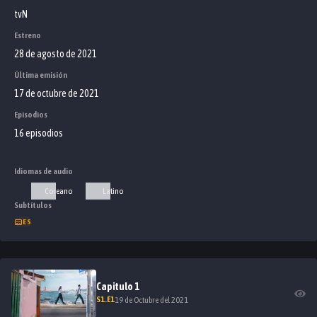
tvN
Estreno
28 de agosto de 2021
Última emisión
17 de octubre de 2021
Episodios
16 episodios
Idiomas de audio
Coreano
Latino
Subtítulos
ES
Capitulo
1
S
1
.E
1
19 de Octubre del 2021