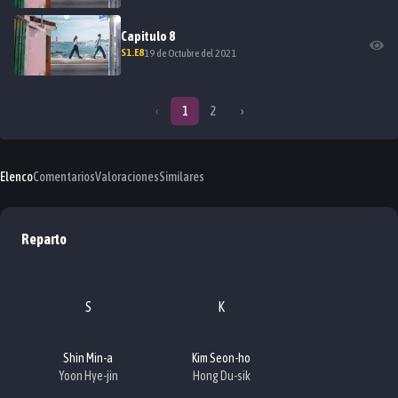
Capitulo
8
S
1
.E
8
19 de Octubre del 2021
‹
1
2
›
Elenco
Comentarios
Valoraciones
Similares
Reparto
S
K
Shin Min-a
Kim Seon-ho
Yoon Hye-jin
Hong Du-sik