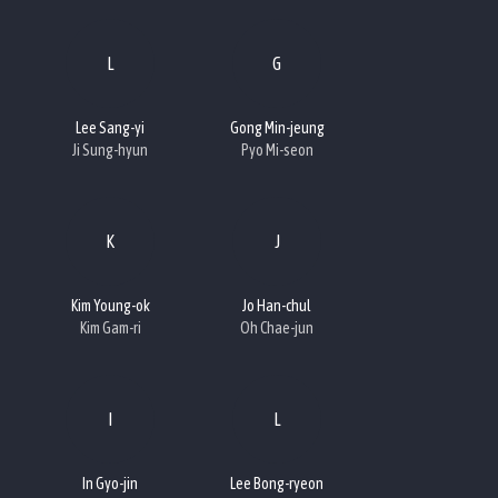
L
G
Lee Sang-yi
Gong Min-jeung
Ji Sung-hyun
Pyo Mi-seon
K
J
Kim Young-ok
Jo Han-chul
Kim Gam-ri
Oh Chae-jun
I
L
In Gyo-jin
Lee Bong-ryeon