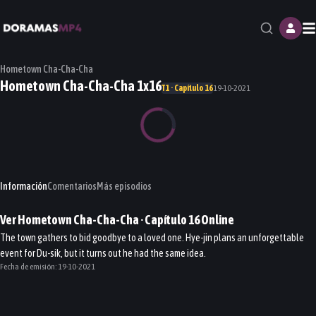
M
Hometown Cha-Cha-Cha
Hometown Cha-Cha-Cha 1x16
T1 · Capítulo 16
19-10-2021
Información
Comentarios
Más episodios
Ver
Hometown Cha-Cha-Cha
· Capítulo
16
Online
The town gathers to bid goodbye to a loved one. Hye-jin plans an unforgettable
event for Du-sik, but it turns out he had the same idea.
Fecha de emisión:
19-10-2021