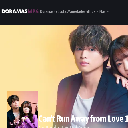
Doramas
Películas
Variedades
Filtros
Más
Can't Run Away from Love 
No Puedo Huir Del Amor 1