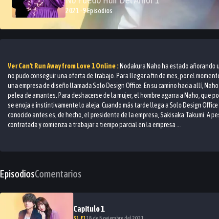
2021 · 9 Episodios
Ver
Can't Run Away from Love 1
Online :
Nodakura Naho ha estado añorando un
no pudo conseguir una oferta de trabajo. Para llegar a fin de mes, por el moment
una empresa de diseño llamada Solo Design Office. En su camino hacia allí, Nah
pelea de amantes. Para deshacerse de la mujer, el hombre agarra a Naho, que por 
se enoja e instintivamente lo aleja. Cuando más tarde llega a Solo Design Office
conocido antes es, de hecho, el presidente de la empresa, Sakisaka Takumi. A p
contratada y comienza a trabajar a tiempo parcial en la empresa ...
Episodios
Comentarios
Capitulo
1
S
1
.E
1
18 de Noviembre del 2021