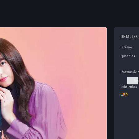
DETALLES
Estreno
Episodios
Idiomas de 
Jap
Subtítulos
ES
1