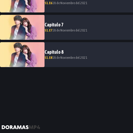
S
1
.E
6
18 de Noviembre del 2021
Capitulo
7
S
1
.E
7
18 de Noviembre del 2021
Capitulo
8
S
1
.E
8
18 de Noviembre del 2021