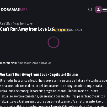
M
Can't Run Away from Love
Can't Run Away from Love 1x6
T1 · Capítulo 6
18-11-2021
Información
Comentarios
Más episodios
Ver
Can't Run Away from Love
· Capítulo
6
Online
Una noche hace cinco años, Chiharu se presenta en casa de Takumi y le confiesa que
se ha acostado con el director del departamento de programación porque era la
única forma de conseguir hacer un programa infantil. Chiharu rompe a llorar y
Takumi se acerca a consolarla, quien acaba besándola. Tras pasar la noche juntos,
Takumi lleva a Chiharu en su coche y durante el camino… Ya en el presente, Kaoru
relata en la oficina lo que les sucedió a Takumi y Chiharu hace cinco años y por qué