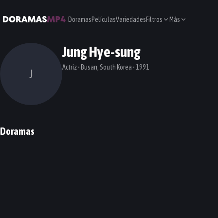
Doramas
Películas
Variedades
Filtros
Más
Jung Hye-sung
Actriz • Busan, South Korea • 1991
J
Doramas
The Practical Guide to Love
Pride and Prejuice
Manhole
Love in the Moonlight
DORAMA
DORAMA
DORAMA
DORAMA