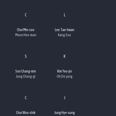
C
L
Choi Min-soo
Lee Tae-hwan
Moon Hee-man
Kang Soo
S
K
Son Chang-min
Kim Yeo-jin
Jung Chang-gi
Oh Do-jung
C
J
Choi Woo-shik
Jung Hye-sung