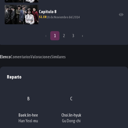
Capitulo
8
S
1
.E
8
18 de Noviembre del 2014
‹
1
2
3
›
Elenco
Comentarios
Valoraciones
Similares
Reparto
B
C
Baek Jin-hee
Choi Jin-hyuk
Han Yeol-mu
Gu Dong-chi