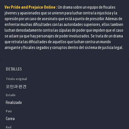
Ver
Pride and Prejuice
Online :
Un drama sobre un equipo de fiscales
jóvenes y apasionados que se unieron para luchar contra la injusticia y la
opresión por un caso de asesinato que está a punto de prescribir. Ademas de
enfrentar muchas dificultades con las autoridades superiores, ellos tambien
luchan denodadamente contra las cúpulas de poder que impiden que el caso
se aclare ya que hay personajes de poder involucrados. Se trata de un drama
que retrata las dificultades de aquellos que luchan contra un mundo
arrogante y fiscales cegados y corruptos dentro del sistema de justicia legal.
DETALLES
Título original
오만과 편견
Estado
Finalizado
País
Corea
Red