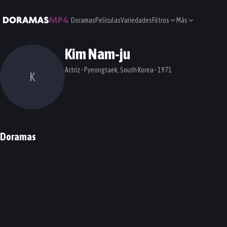
Doramas
Películas
Variedades
Filtros
Más
Kim Nam-ju
Actriz • Pyeongtaek, South Korea • 1971
K
Doramas
Wonderful World
My Wife Is A Super Woman
DORAMA
DORAMA