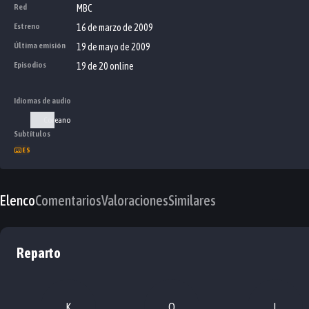
Red
MBC
Estreno
16 de marzo de 2009
Última emisión
19 de mayo de 2009
Episodios
19 de 20 online
Idiomas de audio
Coreano
Subtítulos
ES
Elenco
Comentarios
Valoraciones
Similares
Reparto
K
O
L