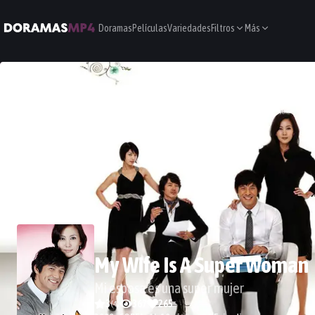
Doramas
Películas
Variedades
Filtros
Más
My Wife Is A Super Woman
Mi esposa es una super mujer
3
367
265
(
4
)