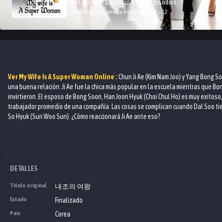
2009 · COREA · 1h 10min/ep · 20 Episodios
Comedia
Drama
Comedia Romantica
MBC
+
12
Ver
My Wife Is A Super Woman
Online :
Chun Ji Ae (Kim Nam Joo) y Yang Bong S
una buena relación. Ji Ae fue la chica más popular en la escuela mientras que Bo
invirtieron. El esposo de Bong Soon, Han Joon Hyuk (Choi Chul Ho) es muy exitoso, 
trabajador promedio de una compañía. Las cosas se complican cuando Dal Soo tien
So Hyuk (Sun Woo Sun). ¿Cómo reaccionará Ji Ae ante eso?
DETALLES
Título original
내조의 여왕
Estado
Finalizado
País
Corea