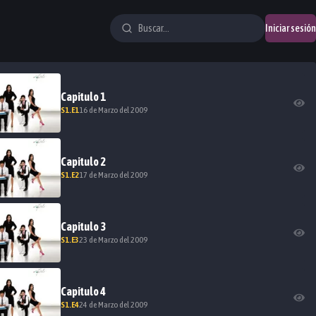
Iniciar sesión
Capitulo
1
S
1
.E
1
16 de Marzo del 2009
Capitulo
2
S
1
.E
2
17 de Marzo del 2009
Capitulo
3
S
1
.E
3
23 de Marzo del 2009
Capitulo
4
S
1
.E
4
24 de Marzo del 2009