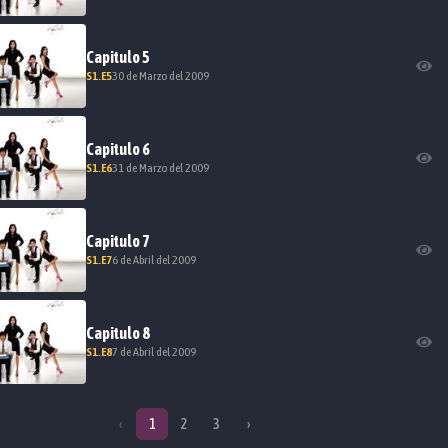
Capitulo
5
S
1
.E
5
30 de Marzo del 2009
Capitulo
6
S
1
.E
6
31 de Marzo del 2009
Capitulo
7
S
1
.E
7
6 de Abril del 2009
Capitulo
8
S
1
.E
8
7 de Abril del 2009
‹
1
2
3
›