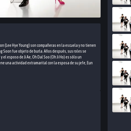
oon (Lee Hye Young) son compañeras en la escuela y no tienen
ng Soon fue objeto de burla. Años después, sus roles se
y el esposo de Ji Ae, Oh Dal Soo (Oh Ji Ho) es sólo un
e una actividad extramarital con la esposa de su jefe, Eun