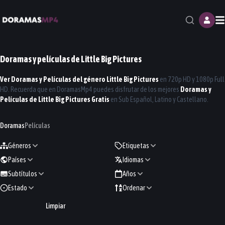
M
Doramas y películas de
Little Big Pictures
Ver Doramas y Películas del género
Little Big Pictures
en 720p HD y 1080p Full
HD. Recuerda que en
DoramasMp4
puedes disfrutar de los mejores
Doramas y
Películas de
Little Big Pictures
Gratis
en Sub Español, Latino y Castellano.
Doramas
Películas
Géneros
Etiquetas
Países
Idiomas
Subtítulos
Años
Estado
Ordenar
Limpiar