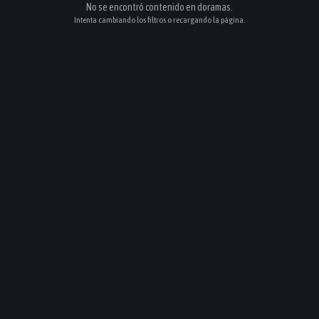
No se encontró contenido en
doramas
.
Intenta cambiando los filtros o recargando la página.