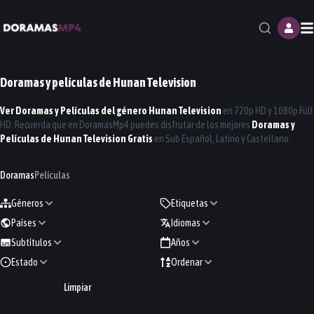
M
Doramas y películas de
Hunan Television
Ver Doramas y Películas del género
Hunan Television
en 720p HD y 1080p Full
HD. Recuerda que en
DoramasMp4
puedes disfrutar de los mejores
Doramas y
Películas de
Hunan Television
Gratis
en Sub Español, Latino y Castellano.
Doramas
Películas
Géneros
Etiquetas
Países
Idiomas
Subtítulos
Años
Estado
Ordenar
Limpiar
The Empire as Betrothal
Love For You
Never-Ending Summer
Dazzling
2026
2026
A Splendid Match
Whispers of Fate
2026
2026