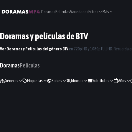
Doramas
Películas
Variedades
Filtros
Más
Doramas y películas de
BTV
Ver Doramas y Películas del género
BTV
en 720p HD y 1080p Full HD. Recuerda 
Doramas
Películas
Géneros
Etiquetas
Países
Idiomas
Subtítulos
Años