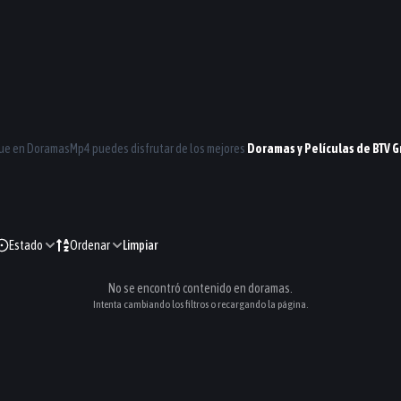
que en
DoramasMp4
puedes disfrutar de los mejores
Doramas y Películas de
BTV
G
Estado
Ordenar
Limpiar
No se encontró contenido en
doramas
.
Intenta cambiando los filtros o recargando la página.