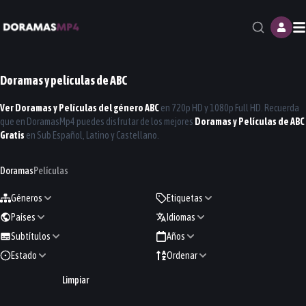
M
Doramas y películas de
ABC
Ver Doramas y Películas del género
ABC
en 720p HD y 1080p Full HD. Recuerda
que en
DoramasMp4
puedes disfrutar de los mejores
Doramas y Películas de
ABC
Gratis
en Sub Español, Latino y Castellano.
Doramas
Películas
Géneros
Etiquetas
Países
Idiomas
Subtítulos
Años
Estado
Ordenar
Limpiar