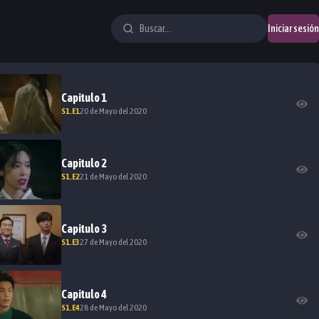
Iniciar sesión
Capitulo
1
S
1
.E
1
20 de Mayo del 2020
Capitulo
2
S
1
.E
2
21 de Mayo del 2020
Capitulo
3
S
1
.E
3
27 de Mayo del 2020
Capitulo
4
S
1
.E
4
28 de Mayo del 2020