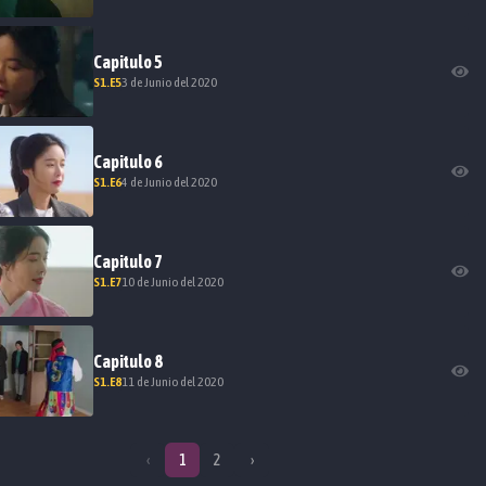
Capitulo
5
S
1
.E
5
3 de Junio del 2020
Capitulo
6
S
1
.E
6
4 de Junio del 2020
Capitulo
7
S
1
.E
7
10 de Junio del 2020
Capitulo
8
S
1
.E
8
11 de Junio del 2020
‹
1
2
›