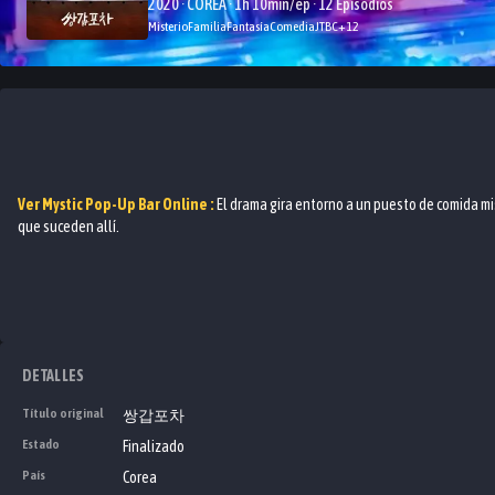
2020 · COREA · 1h 10min/ep · 12 Episodios
Misterio
Familia
Fantasía
Comedia
JTBC
+
12
Ver
Mystic Pop-Up Bar
Online :
El drama gira entorno a un puesto de comida mis
que suceden allí.
DETALLES
Título original
쌍갑포차
Estado
Finalizado
País
Corea