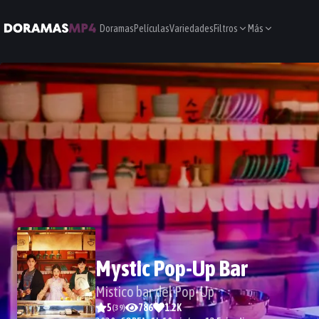
Doramas
Películas
Variedades
Filtros
Más
Mystic Pop-Up Bar
Mistico bar del Pop-Up
5
786
1.2K
(
39
)