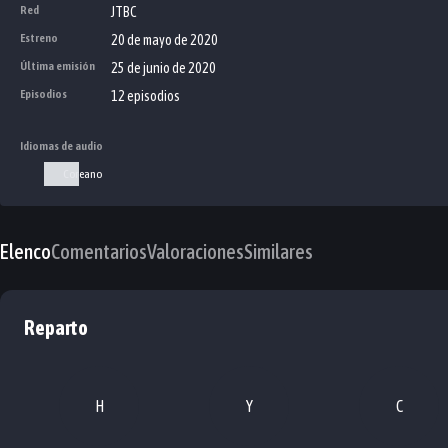
Red
JTBC
Estreno
20 de mayo de 2020
Última emisión
25 de junio de 2020
Episodios
12 episodios
Idiomas de audio
Coreano
Elenco
Comentarios
Valoraciones
Similares
Reparto
H
Y
C