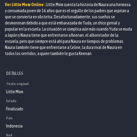
Ver
Little Mom
Online :
Little Mom cuenta la historia de Naura una hermosa
y consumada joven de 16 años que es el orgullo de los padres que aspiran a
que se convierta en obstetra. Desafortunadamente, sus sueños se
desmoronan debido a que está embarazada de Yuda, un chico genial y
popular en la escuela. La situación se complica aún más cuando Yuda se muda
a Japón y Naura tiene que enfrentarse a Keenan, el alborotador de la
escuela, pero que siempre está ahí para Naura en tiempos de problemas.
Naura también tiene que enfrentarse a Celine, la dura rival de Naura en
todos los sentidos, a quien también le gusta Keenan.
DETALLES
Título original
Little Mom
Estado
Finalizado
País
Indonesia
Red