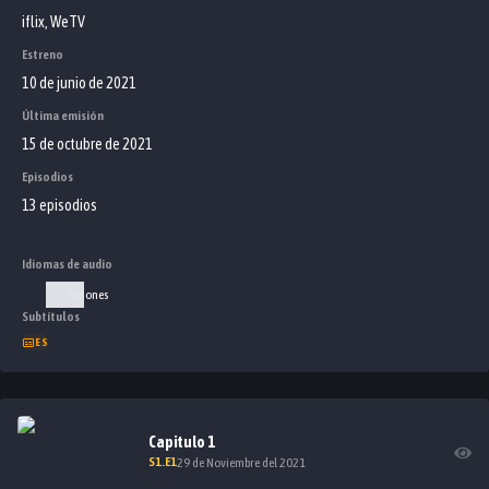
iflix, WeTV
Estreno
10 de junio de 2021
Última emisión
15 de octubre de 2021
Episodios
13 episodios
Idiomas de audio
Indones
Subtítulos
ES
Capitulo
1
S
1
.E
1
29 de Noviembre del 2021