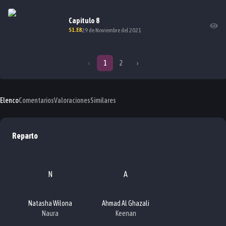
Capitulo
8
S
1
.E
8
29 de Noviembre del 2021
‹
1
2
›
Elenco
Comentarios
Valoraciones
Similares
Reparto
N
A
Natasha Wilona
Ahmad Al Ghazali
Naura
Keenan