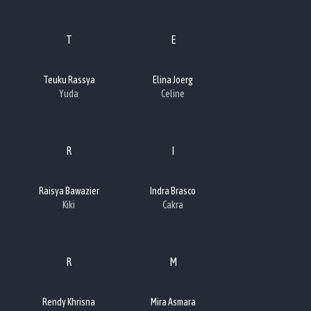
T
E
Teuku Rassya
Elina Joerg
Yuda
Celine
R
I
Raisya Bawazier
Indra Brasco
Kiki
Cakra
R
M
Rendy Khrisna
Mira Asmara