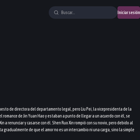
Iniciar sesión
esto de directora del departamento legal, pero Liu Pei, la vicepresidenta de la
el romance de Jin Yuan Hao y estaban a punto de llegar a un acuerdo con él, se
n a renunciar y casarse con él. Shen Ruo Xin rompió con su novio, pero debido al
nta gradualmente de que el amor no es un intercambio ni una carga, sino la simple