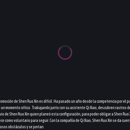
omoción de Shen Ruo Xin es difícil. Ha pasado un año desde la competencia por el pu
n un momento crítico. Trabajando junto con su asistente Qi Xiao, descubren rastros d
io de Shen Ruo Xin quien planeó esta configuración, para poder obligar a Shen Ruo Xi
rece como voluntario para seguir. Con la compañía de Qi Xiao, Shen Ruo Xin se da cue
osos obstáculos y se juntan.