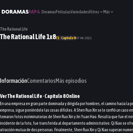
Doramas
Películas
Variedades
Filtros
Más
The Rational Life
The Rational Life 1x8
T1 · Capítulo 8
07-04-2021
Información
Comentarios
Más episodios
Ver
The Rational Life
· Capítulo
8
Online
En una empresa en gran parte dominada y dirigida por hombres, el camino hacia la pr
empresa, sigue poniéndole las cosas difíciles. A Shen Ruo Xin se le confió un caso e
tomaron fotos incriminatorias de Shen Ruo Xin y Jin Yuan Hao. Resulta que fue el nov
incidente de la foto, fue transferida al departamento administrativo. Qi Xiao se of
atracción mutua de dos personas. Finalmente, Shen Ruo Xin y Qi Xiao superan numer