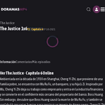
M
The Justice
The Justice 1x6
T1 · Capítulo 6
07-10-2021
Información
Comentarios
Más episodios
Ver
The Justice
· Capítulo
6
Online
Ambientada en la década de 1930 en Shanghai, Cheng Yi Zhi, que proviene de una
familia pobre, se encuentra con Wu Ru Fu, un banquero, y su hija Li Zi. Inspirado por
Wu, Cheng Yi Zhi deja su trabajo como empresario y entra en la industria financiera;
y se convierte en el confidente más cercano del propietario del banco, Boss Huang.
Sin embargo, descubre que Boss Huang causó la muerte de Wu Ru Fu, y también se
confabuló con varias fuerzas para construir un imperio de dinero negro. Cheng Yi Zhi