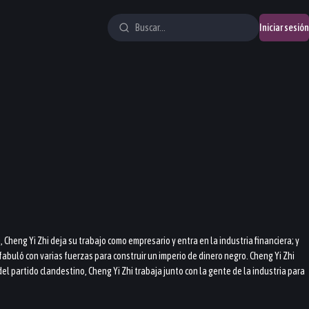
Iniciar sesión
Cheng Yi Zhi deja su trabajo como empresario y entra en la industria financiera; y
buló con varias fuerzas para construir un imperio de dinero negro. Cheng Yi Zhi
el partido clandestino, Cheng Yi Zhi trabaja junto con la gente de la industria para