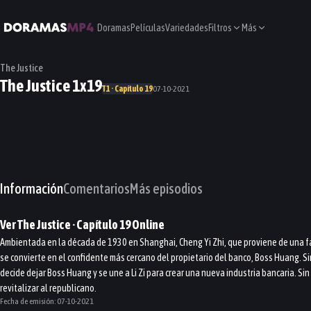
Doramas
Películas
Variedades
Filtros
Más
The Justice
The Justice 1x19
T1 · Capítulo 19
07-10-2021
Información
Comentarios
Más episodios
Ver
The Justice
· Capítulo
19
Online
Ambientada en la década de 1930 en Shanghai, Cheng Yi Zhi, que proviene de una famil
se convierte en el confidente más cercano del propietario del banco, Boss Huang. S
decide dejar Boss Huang y se une a Li Zi para crear una nueva industria bancaria. Si
revitalizar al republicano.
Fecha de emisión:
07-10-2021