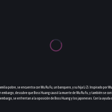
ia pobre, se encuentra con Wu Ru Fu, un banquero, y su hija Li Zi. Inspirado por Wu, 
in embargo, descubre que Boss Huang causó la muerte de Wu Ru Fu, y también se confa
n embargo, se enfrentan a la oposición de Boss Huang y los japoneses. Con la ayuda d