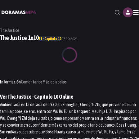
M
The Justice
The Justice 1x10
T1 · Capítulo 10
07-10-2021
Información
Comentarios
Más episodios
Ver
The Justice
· Capítulo
10
Online
Ambientada en la década de 1930 en Shanghai, Cheng Yi Zhi, que proviene de una
familia pobre, se encuentra con Wu Ru Fu, un banquero, y su hija Li Zi. Inspirado por
Wu, Cheng Yi Zhi deja su trabajo como empresario y entra en la industria financiera;
y se convierte en el confidente más cercano del propietario del banco, Boss Huang.
Sin embargo, descubre que Boss Huang causó la muerte de Wu Ru Fu, y también se
confabuló con varias fuerzas para construir un imperio de dinero negro. Cheng Yi Zhi