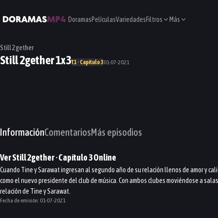
Doramas
Películas
Variedades
Filtros
Más
Still 2gether
Still 2gether 1x3
T1 · Capítulo 3
01-07-2021
Información
Comentarios
Más episodios
Ver
Still 2gether
· Capítulo
3
Online
Cuando Tine y Sarawat ingresan al segundo año de su relación llenos de amor y cali
como el nuevo presidente del club de música. Con ambos clubes moviéndose a salas a
relación de Tine y Sarawat.
Fecha de emisión:
01-07-2021