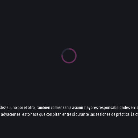
dez el uno por el otro, también comienzan a asumir mayores responsabilidades en la 
dyacentes, esto hace que compitan entre sí durante las sesiones de práctica. La cre