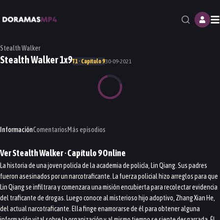
M
Stealth Walker
Stealth Walker 1x9
T1 · Capítulo 9
30-09-2021
Información
Comentarios
Más episodios
Ver
Stealth Walker
· Capítulo
9
Online
La historia de una joven policía de la academia de policía, Lin Qiang. Sus padres
fueron asesinados por un narcotraficante. La fuerza policial hizo arreglos para que
Lin Qiang se infiltrara y comenzara una misión encubierta para recolectar evidencia
del traficante de drogas. Luego conoce al misterioso hijo adoptivo, Zhang Xian He,
del actual narcotraficante. Ella finge enamorarse de él para obtener alguna
información vital sobre la organización y al mismo tiempo se siente desgarrada. Él,