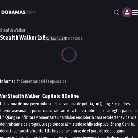
M
Stealth Walker
Stealth Walker 1x8
T1 · Capítulo 8
30-09-2021
Información
Comentarios
Más episodios
Ver
Stealth Walker
· Capítulo
8
Online
La historia de una joven policía de la academia de policía, Lin Qiang. Sus padres
fueron asesinados por un narcotraficante. La fuerza policial hizo arreglos para que
Lin Qiang se infiltrara y comenzara una misión encubierta para recolectar evidencia
del traficante de drogas. Luego conoce al misterioso hijo adoptivo, Zhang Xian He,
del actual narcotraficante. Ella finge enamorarse de él para obtener alguna
información vital sobre la organización y al mismo tiempo se siente desgarrada. Él,