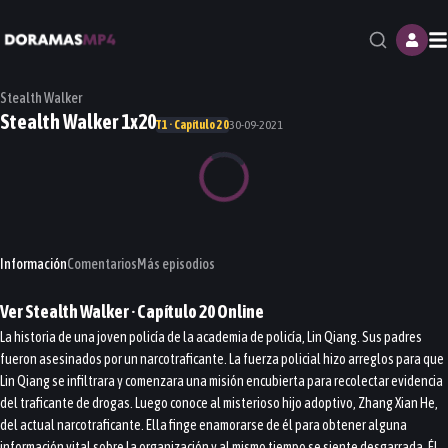
M
Stealth Walker
Stealth Walker 1x20
T1 · Capítulo 20
30-09-2021
Información
Comentarios
Más episodios
Ver
Stealth Walker
· Capítulo
20
Online
La historia de una joven policía de la academia de policía, Lin Qiang. Sus padres
fueron asesinados por un narcotraficante. La fuerza policial hizo arreglos para que
Lin Qiang se infiltrara y comenzara una misión encubierta para recolectar evidencia
del traficante de drogas. Luego conoce al misterioso hijo adoptivo, Zhang Xian He,
del actual narcotraficante. Ella finge enamorarse de él para obtener alguna
información vital sobre la organización y al mismo tiempo se siente desgarrada. Él,