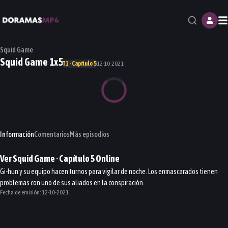
M
Squid Game
Squid Game 1x5
T1 · Capítulo 5
12-10-2021
Información
Comentarios
Más episodios
Ver
Squid Game
· Capítulo
5
Online
Gi-hun y su equipo hacen turnos para vigilar de noche. Los enmascarados tienen
problemas con uno de sus aliados en la conspiración.
Fecha de emisión:
12-10-2021