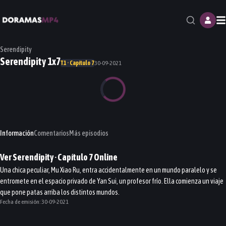
M
Serendipity
Serendipity 1x7
T1 · Capítulo 7
30-09-2021
Información
Comentarios
Más episodios
Ver
Serendipity
· Capítulo
7
Online
Una chica peculiar, Mu Xiao Ru, entra accidentalmente en un mundo paralelo y se
entromete en el espacio privado de Yan Sui, un profesor frío. Ella comienza un viaje
que pone patas arriba los distintos mundos.
Fecha de emisión:
30-09-2021