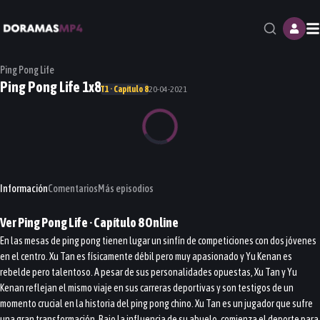
M
Ping Pong Life
Ping Pong Life 1x8
T1 · Capítulo 8
20-04-2021
Información
Comentarios
Más episodios
Ver
Ping Pong Life
· Capítulo
8
Online
En las mesas de ping pong tienen lugar un sinfín de competiciones con dos jóvenes
en el centro. Xu Tan es físicamente débil pero muy apasionado y Yu Kenan es
rebelde pero talentoso. A pesar de sus personalidades opuestas, Xu Tan y Yu
Kenan reflejan el mismo viaje en sus carreras deportivas y son testigos de un
momento crucial en la historia del ping pong chino. Xu Tan es un jugador que sufre
una gran transformación. Bajo la influencia de su abuelo, comienza el deporte para