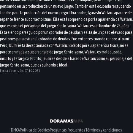
pensando en la producción de un nuevo juego. También está ocupada recaudando
fondos para la producción del nuevo juego. Una noche, Igarashi Wataru aparece de
repente frente al borracho Izumi. Ella está sorprendida por la apariencia de Wataru,
que es como el personaje del juego Kento-soma. Wataru es un hombre de 23 años.
Esta siendo perseguido por un cobrador de deudas y salta de un paso elevado para
peatones para evitar al cobrador de deudas. Fue entonces cuando conoce a Izumi.
Pero, Izumi está decepcionada con Wataru. Excepto por su apariencia física, no se
parece en nada a su personaje de juego Kento-soma. Wataru es maleducado,
inculto y letárgico. Pronto, Izumi se decide a hacer de Wataru como su personaje del
juego Kento-soma, que es su hombre ideal
Fecha de emisión:
07-10-2021
DMCA
Política de Cookies
Preguntas frecuentes
Términos y condiciones