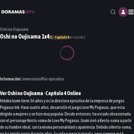
M
Oshi no Oujisama
Oshi no Oujisama 1x4
T1 · Capítulo 4
07-10-2021
Información
Comentarios
Más episodios
Ver
Oshi no Oujisama
· Capítulo
4
Online
Hidaka Izumi tiene 36 años y es la directora ejecutiva de la empresa de juegos
Pegasus Ink. Hace cuatro años, desarrolló el juego Love My Pegasus, que esta
dirigido a mujeres y se hizo muy popular. Desde entonces, ha estado obsesionada
con el personaje Kento-soma de Love My Pegasus. Izumi creó a Kento-soma a partir
de su hombre ideal, con la misma personalidad y apariencia. Debido a Kento-soma,
no ha tenido novio durante años. Su vida parece tranquila, pero siempre está