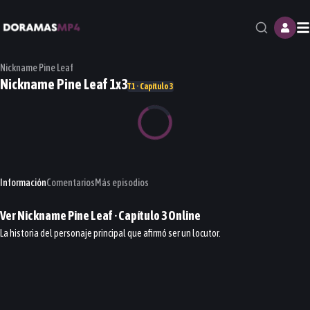
M
Nickname Pine Leaf
Nickname Pine Leaf 1x3
T1 · Capítulo 3
Información
Comentarios
Más episodios
Ver
Nickname Pine Leaf
· Capítulo
3
Online
La historia del personaje principal que afirmó ser un locutor.