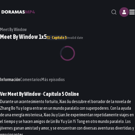
M
Meet By Window
Meet By Window 1x5
T1 · Capítulo 5
Invalid date
Información
Comentarios
Más episodios
Ver
Meet By Window
· Capítulo
5
Online
Durante un acontecimiento fortuito, Xiao Jiu descubre el borrador de la novela de
Zhang Bo Yu y logra entrar en un mundo paralelo con superpoderes. Con la ayuda
de una energía misteriosa, Xiao Jiu y Lian Jie experimentan repetidamente viajes en
el tiempo y se hacen amigos de Lin Bo Yu y Lin Yi Tong en otro mundo paralelo. Los
jóvenes ganan amistad y amor, y se encuentran con diversas aventuras divertidas y
emocionantes.