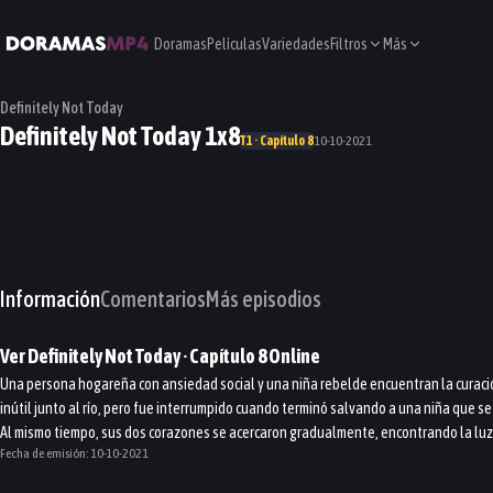
Doramas
Películas
Variedades
Filtros
Más
Definitely Not Today
Definitely Not Today 1x8
T1 · Capítulo 8
10-10-2021
Información
Comentarios
Más episodios
Ver
Definitely Not Today
· Capítulo
8
Online
Una persona hogareña con ansiedad social y una niña rebelde encuentran la curación
inútil junto al río, pero fue interrumpido cuando terminó salvando a una niña que
Al mismo tiempo, sus dos corazones se acercaron gradualmente, encontrando la luz d
Fecha de emisión:
10-10-2021