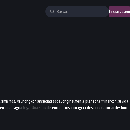
Iniciar sesión
sí mismos. Mi Chong con ansiedad social originalmente planeó terminar con su vida
 en una trágica fuga. Una serie de encuentros inimaginables enredaron su destino.