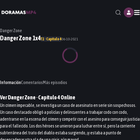
M
Danger Zone
Danger Zone 1x4
T1 · Capítulo 4
06-10-2021
Información
Comentarios
Más episodios
Ver
Danger Zone
· Capítulo
4
Online
Un crimen impecable, se investiga un caso de asesinato en serie sin sospechosos.
Un caso destacado obligó a policías y delincuentes a trabajar codo con codo,
adentrarse en la escena del crimen y competir con el asesino para conseguir justicia
para el fallecido. Los dos héroes se unieron para luchar entre sí, pero la corriente
subterránea del trato del diablo estaba surgiendo, ¡y estaba a punto de
desencadenar otra ola de una crisis aún mayor!