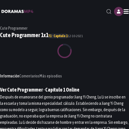
M
Cute Programmer
Cute Programmer 1x1
T1 · Capítulo 1
12-10-2021
Información
Comentarios
Más episodios
Ver
Cute Programmer
· Capítulo
1
Online
Después de enamorarse del genio programador Jiang Yi Cheng, Lu Li se inscribe en
la escuela y toma la misma especialidad: cálculo. Estableciendo a Jiang Yi Cheng
como su modelo a seguir, logra buenas calificaciones. Sin embargo, después de la
graduación, no esperaba que la empresa de Jiang Yi Cheng no contratara
empleadas. Lu Li decide disfrazarse de hombre y entrar en la empresa. Sin embargo,
encuentra dificultades tanto para lidiar con las demandas de Jiang Yi Cheng como