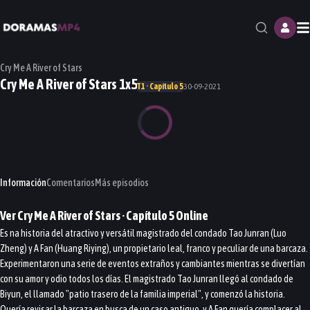
M
Cry Me A River of Stars
Cry Me A River of Stars 1x5
T1 · Capítulo 5
30-09-2021
Información
Comentarios
Más episodios
Ver
Cry Me A River of Stars
· Capítulo
5
Online
Es na historia del atractivo y versátil magistrado del condado Tao Junran (Luo
Zheng) y A Fan (Huang Riying), un propietario leal, franco y peculiar de una barcaza.
Experimentaron una serie de eventos extraños y cambiantes mientras se divertían
con su amor y odio todos los días. El magistrado Tao Junran llegó al condado de
Biyun, el llamado "patio trasero de la familia imperial", y comenzó la historia.
Quería revisar la barcaza en busca de un caso antiguo, y A Fan quería complacer al