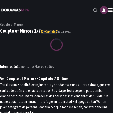
M
Couple of Mirrors
Couple of Mirrors 1x7
T1 · Capítulo 7
13-11-2021
Información
Comentarios
Más episodios
Ver
Couple of Mirrors
· Capítulo
7
Online
You Yi es una socialité joven, inocente y bondadosa y una autora exitosa, que vive
con la adoración y la envidia de todos. Su vida perfecta se pone patas arriba
cuando descubre una traición de las dos personas más confiables de su vida. Sin
nadie a quien acudir, encuentra refugio en la amistad y el apoyo de Yan Wei, un
joven fotógrafo de personalidad fría. Sin que todos lo sepan, Yan Wei tiene una
identidad secreta mortal.