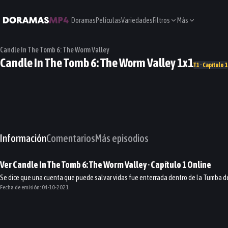
Doramas
Películas
Variedades
Filtros
Más
Candle In The Tomb 6: The Worm Valley
Candle In The Tomb 6: The Worm Valley 1x1
T1 · Capítulo 1
Información
Comentarios
Más episodios
Ver
Candle In The Tomb 6: The Worm Valley
· Capítulo
1
Online
Se dice que una cuenta que puede salvar vidas fue enterrada dentro de la Tumba del 
Fecha de emisión:
04-10-2021