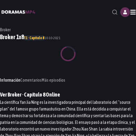
M
Broker
Broker 1x8
T1 · Capítulo 8
10-10-2021
Información
Comentarios
Más episodios
Ver
Broker
· Capítulo
8
Online
La científica Yan Jia Ning es la investigadora principal del laboratorio del "source
plan" del famoso grupo farmacéutico en China. Ella está decidida a conquistar el
tema y demostrar su fortaleza a la comunidad científica y sentar las bases para la
patria en la comunidad de ciencias biológicas. El ensayo pasó a la etapa clínica, y el
laboratorio encontró un nuevo investigador Zhou Xiao Shan. La sabia introversión
de Zhou Xiao Shan atrajo la atención de Yan Jia Ning, y la belleza y la fuerza de Yan