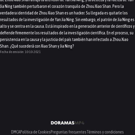
Jia Ning también perturbaron el corazón tranquilo de Zhou Xiao Shan. Pero la
verdadera identidad de Zhou Xiao Shan es un hacker. Su llegada es quitarle los
resultados de la investigación de Yan Jia Ning. Sin embargo, el patrón de Jia Ning es
alto y se centra en la causa. Está inspirado en la generación anterior de científicos y
defiende firmemente los resultados de la investigación científica. En el proceso, su
persistencia en la causa y la justicia del país también han infectado a Zhou Xiao
Shan. ¿Qué sucederá con Xiao Shan y Jia Ning?
Fecha de emisión:
10-10-2021
DMCA
Política de Cookies
Preguntas frecuentes
Términos y condiciones